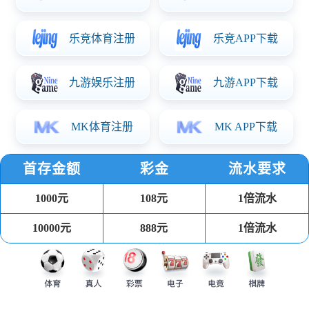
创立初心与品牌愿景
自创立之初，米兰游戏下载就确立了“科技驱动体育创新”的
发展方向，融合赛事直播、数据分析与观赛互动体验，打造
兼具专业性与沉浸感的体育平台。 我们希望通过技术力量
让米兰游戏下载等体育内容更便捷、更智能地触达全球用
户。